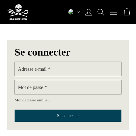
Aller
au
contenu
Sea Shepherd Switzerland
Se connecter
Adresse e-mail
*
Mot de passe
*
Mot de passe oublié ?
Se connecter