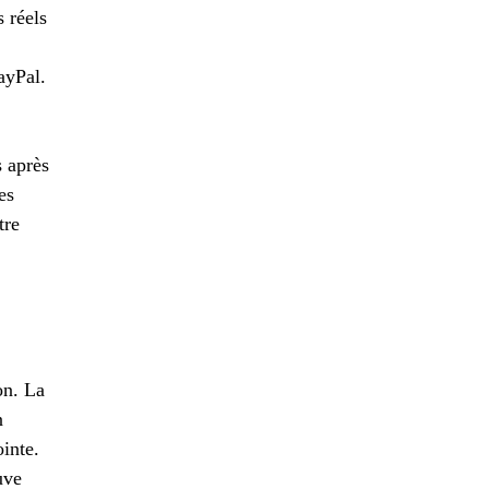
 réels
ayPal.
s après
es
tre
on. La
n
inte.
uve