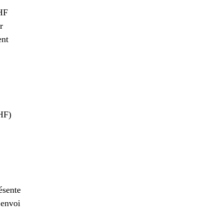
CHF
r
ent
CHF)
ésente
 envoi