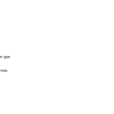
re que
vons