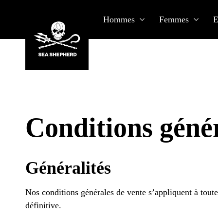
Sea Shepherd Switzerland
Aller
Hommes
Femmes
E
au
contenu
Conditions génér
Généralités
Nos conditions générales de vente s’appliquent à toute
définitive.