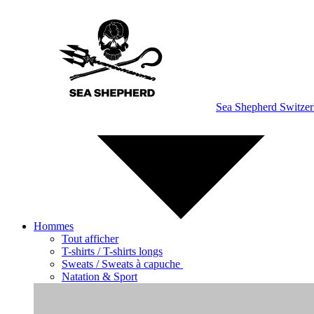
Aller
au
contenu
Sea Shepherd Switzer
Hommes
Tout afficher
T-shirts / T-shirts longs
Sweats / Sweats à capuche
Natation & Sport