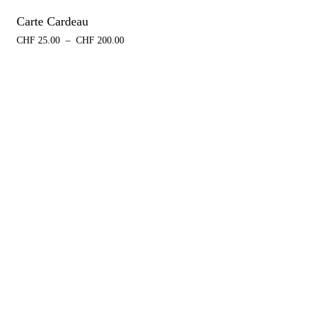
Carte Cardeau
CHF
25.00
–
CHF
200.00
Plage
de
prix :
CHF 25.00
à
CHF 200.00
Pa
CH