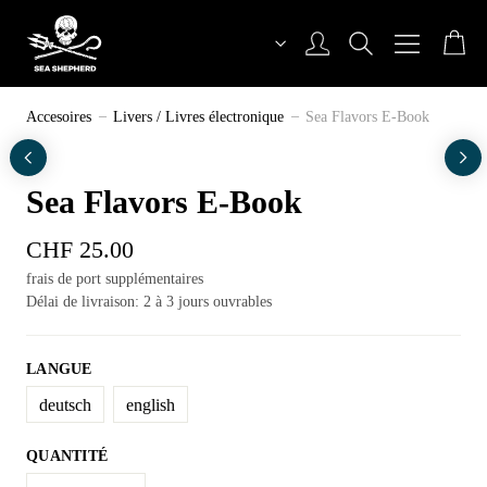
Aller
au
contenu
Sea Shepherd Switzerland
Accesoires
Livers / Livres électronique
Sea Flavors E-Book
Sea Flavors E-Book
CHF
25.00
frais de port supplémentaires
Délai de livraison: 2 à 3 jours ouvrables
LANGUE
deutsch
english
QUANTITÉ
Quantité