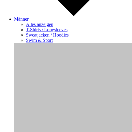
Männer
Alles anzeigen
T-Shirts / Longsleeves
Sweatjacken / Hoodies
Swim & Sport