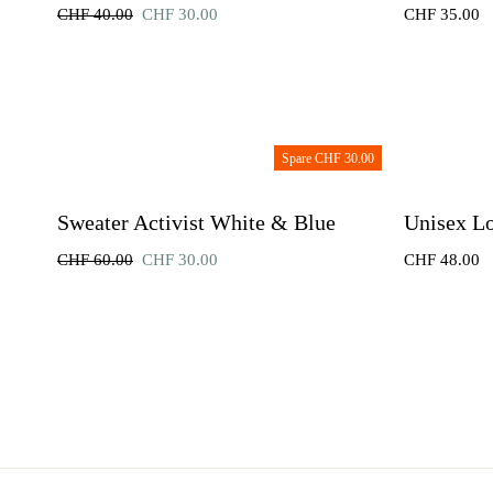
CHF
40.00
Ursprünglicher
CHF
30.00
Aktueller
CHF
35.00
Preis
Preis
war:
ist:
CHF 40.00
CHF 30.00.
Spare CHF 30.00
Sweater Activist White & Blue
Unisex Lo
CHF
60.00
Ursprünglicher
CHF
30.00
Aktueller
CHF
48.00
Preis
Preis
war:
ist:
CHF 60.00
CHF 30.00.