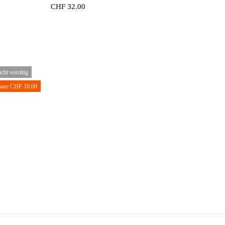
CHF
32.00
.
cht vorrätig
pare CHF 10.00
.