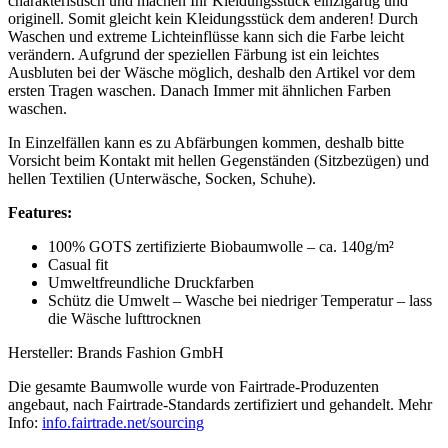
charakteristisch und machen Ihr Kleidungsstück einzigartig und
originell. Somit gleicht kein Kleidungsstück dem anderen! Durch
Waschen und extreme Lichteinflüsse kann sich die Farbe leicht
verändern. Aufgrund der speziellen Färbung ist ein leichtes
Ausbluten bei der Wäsche möglich, deshalb den Artikel vor dem
ersten Tragen waschen. Danach Immer mit ähnlichen Farben
waschen.
In Einzelfällen kann es zu Abfärbungen kommen, deshalb bitte
Vorsicht beim Kontakt mit hellen Gegenständen (Sitzbezügen) und
hellen Textilien (Unterwäsche, Socken, Schuhe).
Features:
100% GOTS zertifizierte Biobaumwolle – ca. 140g/m²
Casual fit
Umweltfreundliche Druckfarben
Schütz die Umwelt – Wasche bei niedriger Temperatur – lass
die Wäsche lufttrocknen
Hersteller: Brands Fashion GmbH
Die gesamte Baumwolle wurde von Fairtrade-Produzenten
angebaut, nach Fairtrade-Standards zertifiziert und gehandelt. Mehr
Info:
info.fairtrade.net/sourcing