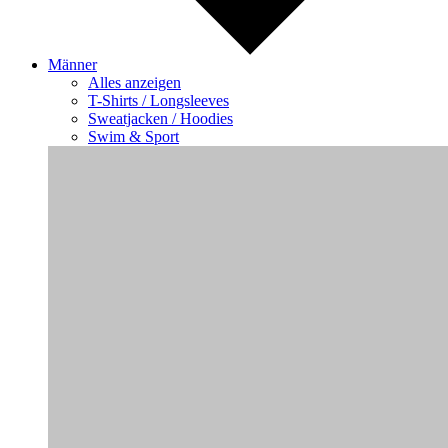
Männer
Alles anzeigen
T-Shirts / Longsleeves
Sweatjacken / Hoodies
Swim & Sport