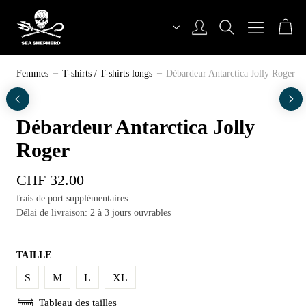
Aller
au
contenu
Sea Shepherd Switzerland
Femmes
T-shirts / T-shirts longs
Débardeur Antarctica Jolly Roger
Débardeur Antarctica Jolly
Roger
CHF
32.00
frais de port supplémentaires
Délai de livraison: 2 à 3 jours ouvrables
TAILLE
S
M
L
XL
Tableau des tailles