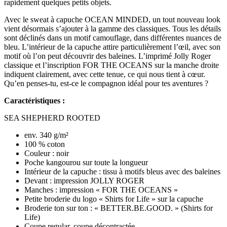
rapidement quelques petits objets.
Avec le sweat à capuche OCEAN MINDED, un tout nouveau look
vient désormais s’ajouter à la gamme des classiques. Tous les détails
sont déclinés dans un motif camouflage, dans différentes nuances de
bleu. L’intérieur de la capuche attire particulièrement l’œil, avec son
motif où l’on peut découvrir des baleines. L’imprimé Jolly Roger
classique et l’inscription FOR THE OCEANS sur la manche droite
indiquent clairement, avec cette tenue, ce qui nous tient à cœur.
Qu’en penses-tu, est-ce le compagnon idéal pour tes aventures ?
Caractéristiques :
SEA SHEPHERD ROOTED
env. 340 g/m²
100 % coton
Couleur : noir
Poche kangourou sur toute la longueur
Intérieur de la capuche : tissu à motifs bleus avec des baleines
Devant : impression JOLLY ROGER
Manches : impression « FOR THE OCEANS »
Petite broderie du logo « Shirts for Life » sur la capuche
Broderie ton sur ton : « BETTER.BE.GOOD. » (Shirts for
Life)
Coupe regular, coupe décontractée