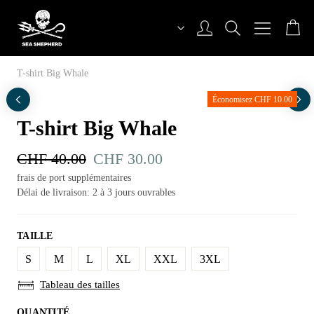
Aller
au
contenu
Sea Shepherd Switzerland
T-shirt Big Whale
Économisez CHF 10.00
T-shirt Big Whale
CHF
40.00
Le
CHF
30.00
Le
prix
prix
frais de port supplémentaires
Délai de livraison: 2 à 3 jours ouvrables
initial
actuel
était :
est :
TAILLE
CHF 40.00.
CHF 30.00.
S
M
L
XL
XXL
3XL
Tableau des tailles
QUANTITÉ