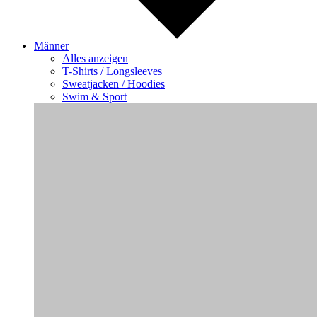
Männer
Alles anzeigen
T-Shirts / Longsleeves
Sweatjacken / Hoodies
Swim & Sport