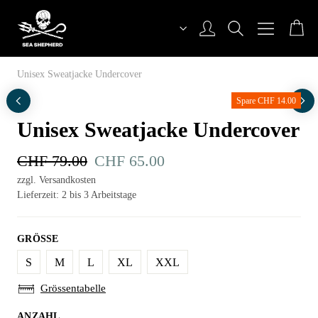
Zum
Inhalt
Sea Shepherd Switzerland
Unisex Sweatjacke Undercover
Spare CHF 14.00
Unisex Sweatjacke Undercover
CHF
79.00
Ursprünglicher
CHF
65.00
Aktueller
Preis
Preis
zzgl. Versandkosten
Lieferzeit: 2 bis 3 Arbeitstage
war:
ist:
CHF 79.00
CHF 65.00.
GRÖSSE
S
M
L
XL
XXL
Grössentabelle
ANZAHL