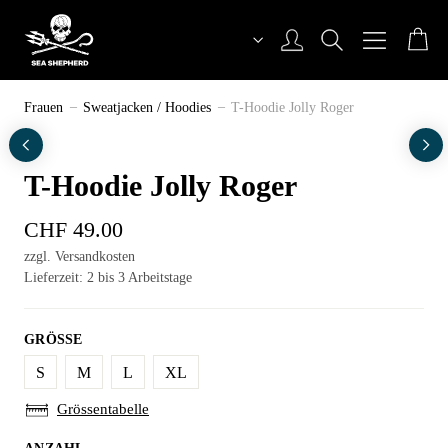
Zum
Inhalt
Sea Shepherd Switzerland
Frauen
Sweatjacken / Hoodies
T-Hoodie Jolly Roger
T-Hoodie Jolly Roger
CHF
49.00
zzgl. Versandkosten
Lieferzeit: 2 bis 3 Arbeitstage
GRÖSSE
S
M
L
XL
Grössentabelle