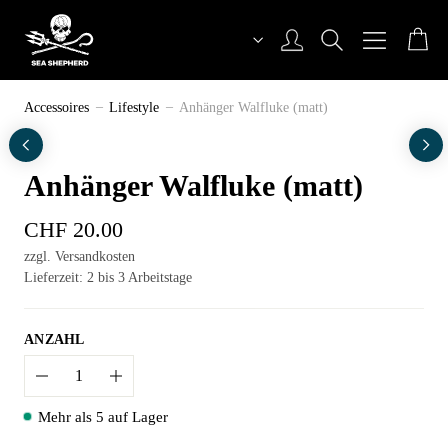
Zum
Inhalt
Sea Shepherd Switzerland
Accessoires
Lifestyle
Anhänger Walfluke (matt)
Anhänger Walfluke (matt)
CHF
20.00
zzgl. Versandkosten
Lieferzeit: 2 bis 3 Arbeitstage
ANZAHL
Anzahl
Mehr als 5 auf Lager