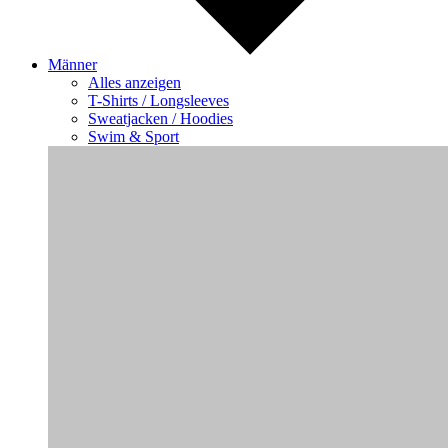
Männer
Alles anzeigen
T-Shirts / Longsleeves
Sweatjacken / Hoodies
Swim & Sport