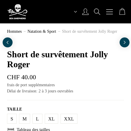
Aller
au
contenu
Sea Shepherd Switzerland
Hommes
Natation & Sport
Short de survêtement Jolly Roger
Short de survêtement Jolly
Roger
CHF
40.00
frais de port supplémentaires
Délai de livraison: 2 à 3 jours ouvrables
TAILLE
S
M
L
XL
XXL
Tableau des tailles