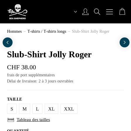
Aller
au
contenu
Sea Shepherd Switzerland
Hommes
T-shirts / T-shirts longs
Slub-Shirt Jolly Roger
Slub-Shirt Jolly Roger
CHF
38.00
frais de port supplémentaires
Délai de livraison: 2 à 3 jours ouvrables
TAILLE
S
M
L
XL
XXL
Tableau des tailles