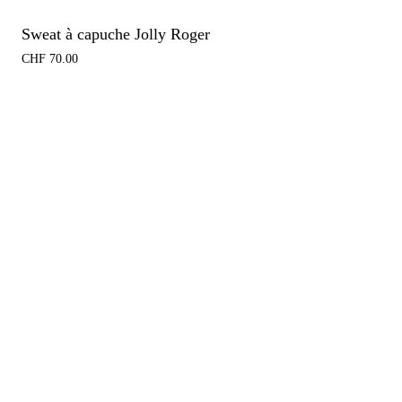
Sweat à capuche Jolly Roger
CHF
70.00
Uni
CH