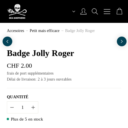
Aller
au
contenu
Sea Shepherd Switzerland
Accesoires
Petit mais efficace
Badge Jolly Roger
Badge Jolly Roger
CHF
2.00
frais de port supplémentaires
Délai de livraison: 2 à 3 jours ouvrables
QUANTITÉ
Quantité
Plus de 5 en stock