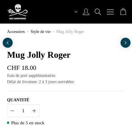
Aller
au
contenu
Sea Shepherd Switzerland
Accesoires
Style de vie
Mug Jolly Roger
Mug Jolly Roger
CHF
18.00
frais de port supplémentaires
Délai de livraison: 2 à 3 jours ouvrables
QUANTITÉ
Quantité
Plus de 5 en stock